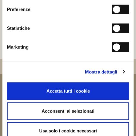
Dichiaro di aver letto
L'INFORMATIVA SULLA PRIVACY
Preferenze
Statistiche
Marketing
I nostri prodotti
Mostra dettagli
Manuzzi Srl a socio unico
Via Vilfredo Pareto, 175 - 47521 Cesena (FC) • Tel.
+39 0547 53307
Accetta tutti i cookie
• Fax +39 0547 655836 • REA 303622 •
CF PI e Reg. Imprese FC 03510220407 • Cod. Id. INTRA
IT03510220407 • BNDOO 0103101 • Cap. Soc. € 80.000,00 i.v. • e-
Acconsenti ai selezionati
mail:
info@manuzzisrl.it
•
qualita@manuzzisrl.it
•
amministrazione@manuzzisrl.it
Usa solo i cookie necessari