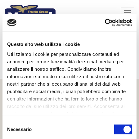
Home
Espa
barra
di
navi
Cerca nel catalogo
Questo sito web utilizza i cookie
Utilizziamo i cookie per personalizzare contenuti ed
annunci, per fornire funzionalità dei social media e per
analizzare il nostro traffico. Condividiamo inoltre
informazioni sul modo in cui utilizza il nostro sito con i
nostri partner che si occupano di analisi dei dati web,
pubblicità e social media, i quali potrebbero combinarle
Vuoi iscriverti alla nostra newsletter ?
con altre informazioni che ha fornito loro o che hanno
Iscriviti alla nostra newsletter! Riceverai puntualmente le
raccolto dal suo utilizzo dei loro servizi. Acconsenta ai
migliori offerte e i prodotti a prezzi fantastici.
nostri cookie se continua ad utilizzare il nostro sito web.
Selezione
E-mail
*
Necessario
del
@
consenso