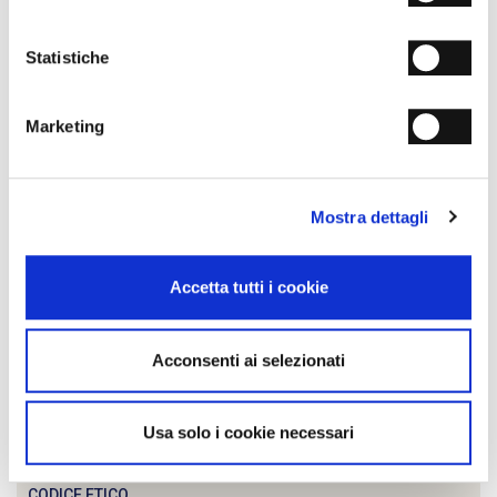
Azienda
Statistiche
AZIENDA
A CHI CI RIVOLGIAMO
Marketing
NUOVA IMMAGINE A 360°
PRODOTTI A MARCHIO PRIVATO
Mostra dettagli
DOVE SIAMO
INFORMATIVA PRIVACY
Accetta tutti i cookie
INFORMATIVA PRIVACY COVID-19
POLICY DATA PROTECTION
Acconsenti ai selezionati
PROCEDURA DATA BREACH
PROCEDURA ESERCIZIO DIRITTI INTERESSATI
Usa solo i cookie necessari
COOKIE POLICY
CODICE ETICO