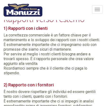
Home
Azienda
Codice etico
Rapporti
Espa
barra
Rapporti verso l'esterno
di
navi
1) Rapporti con i clienti
La correttezza commerciale è un fattore chiave per il
mantenimento e lo sviluppo dei rapporti con i nostri clienti.
È estremamente importante che ci impegniamo solo con
promesse che siamo sicuri di mantenere.
Per servire al meglio i nostri clienti bisogna andare a
trovarli spesso. È il rapporto personale che crea valore
aggiunto alla vendita.
Ricordiamoci sempre che è il cliente che ci paga lo
stipendio.
2) Rapporto con i fornitori
È nostro dovere rispettare gli individui ed essere gentili
tanto con i clienti, quanto con i fornitori.
È estremamente importante che ci si impegni in analisi
approfondite prima di ingaggiare fornitori, subfornitori,