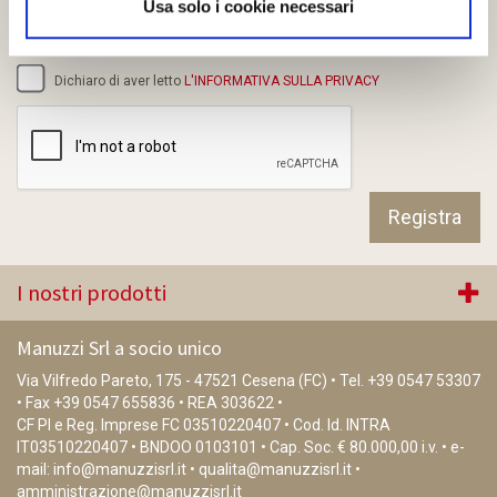
Usa solo i cookie necessari
@
Dichiaro di aver letto
L'INFORMATIVA SULLA PRIVACY
I nostri prodotti
Manuzzi Srl a socio unico
Via Vilfredo Pareto, 175 - 47521 Cesena (FC) • Tel.
+39 0547 53307
• Fax +39 0547 655836 • REA 303622 •
CF PI e Reg. Imprese FC 03510220407 • Cod. Id. INTRA
IT03510220407 • BNDOO 0103101 • Cap. Soc. € 80.000,00 i.v. • e-
mail:
info@manuzzisrl.it
•
qualita@manuzzisrl.it
•
amministrazione@manuzzisrl.it