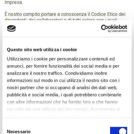
Impresa.
È nostro compito portare a conoscenza il Codice Etico dei
dipendenti, dei collaboratori e di tutti coloro con i quali
intratteniamo relazioni d'affari attraverso strumenti di
comunicazione adeguati.
Azienda
Questo sito web utilizza i cookie
AZIENDA
Utilizziamo i cookie per personalizzare contenuti ed
annunci, per fornire funzionalità dei social media e per
A CHI CI RIVOLGIAMO
analizzare il nostro traffico. Condividiamo inoltre
NUOVA IMMAGINE A 360°
informazioni sul modo in cui utilizza il nostro sito con i
nostri partner che si occupano di analisi dei dati web,
PRODOTTI A MARCHIO PRIVATO
pubblicità e social media, i quali potrebbero combinarle
DOVE SIAMO
con altre informazioni che ha fornito loro o che hanno
INFORMATIVA PRIVACY
raccolto dal suo utilizzo dei loro servizi. Acconsenta ai
nostri cookie se continua ad utilizzare il nostro sito web.
INFORMATIVA PRIVACY COVID-19
Selezione
POLICY DATA PROTECTION
Necessario
del