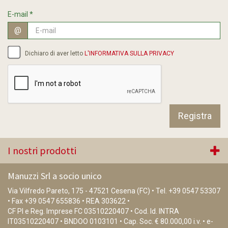
E-mail
*
@
Dichiaro di aver letto
L'INFORMATIVA SULLA PRIVACY
I nostri prodotti
Manuzzi Srl a socio unico
Via Vilfredo Pareto, 175 - 47521 Cesena (FC) • Tel.
+39 0547 53307
• Fax +39 0547 655836 • REA 303622 •
CF PI e Reg. Imprese FC 03510220407 • Cod. Id. INTRA
IT03510220407 • BNDOO 0103101 • Cap. Soc. € 80.000,00 i.v. • e-