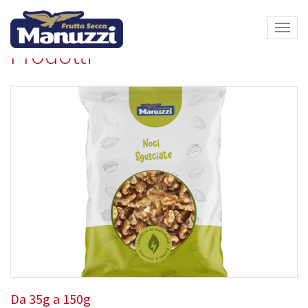
Home
Espa
barra
Prodotti
di
navi
Da 35g a 150g