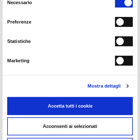
Grandi formati
Necessario
del
consenso
Preferenze
Statistiche
Marketing
Mostra dettagli
Accetta tutti i cookie
Linea Cucina
Acconsenti ai selezionati