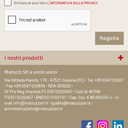
Dichiaro di aver letto
L'INFORMATIVA SULLA PRIVACY
I nostri prodotti
Manuzzi Srl a socio unico
Via Vilfredo Pareto, 175 - 47521 Cesena (FC) • Tel.
+39 0547 53307
• Fax +39 0547 655836 • REA 303622 •
CF PI e Reg. Imprese FC 03510220407 • Cod. Id. INTRA
IT03510220407 • BNDOO 0103101 • Cap. Soc. € 80.000,00 i.v. • e-
mail:
info@manuzzisrl.it
•
qualita@manuzzisrl.it
•
amministrazione@manuzzisrl.it