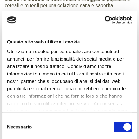
cereali e muesli per una colazione sana e saporita.
Richiedi la scheda tecnica
Questo sito web utilizza i cookie
Azienda
Utilizziamo i cookie per personalizzare contenuti ed
annunci, per fornire funzionalità dei social media e per
Nome
*
analizzare il nostro traffico. Condividiamo inoltre
informazioni sul modo in cui utilizza il nostro sito con i
nostri partner che si occupano di analisi dei dati web,
Cognome
*
pubblicità e social media, i quali potrebbero combinarle
con altre informazioni che ha fornito loro o che hanno
raccolto dal suo utilizzo dei loro servizi. Acconsenta ai
nostri cookie se continua ad utilizzare il nostro sito web.
E-mail
*
Selezione
@
Necessario
del
Messaggio
consenso