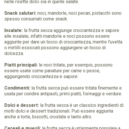
nelle ricette dolci sia in quelle salate.
Snack salutari:
noci, mandorle, noci pecan, pistacchi sono
spesso consumati come snack.
Insalate:
la frutta secca aggiunge croccantezza e sapore
alle insalate, infatti mandorle e noci possono essere
aggiunte per dare un tocco di croccantezza, mentre l'uvetta
o mirtilli essiccati possono aggiungere un tocco di
dolcezza.
Piatti principali:
le noci tritate, per esempio, possono
essere usate come panature per carne o pesce,
aggiungendo croccantezza e sapore.
Condimenti:
la frutta secca può essere tritata finemente e
usata per condire antipasti, primi piatti, formaggi e verdure.
Dolci e dessert:
la frutta secca è un classico ingredienti di
molti dolci e dessert tradizionali. Può essere aggiunta
anche a torte, biscotti, crostate e tanto altro.
Cereali e muesli:
la frutta secca è un'aggienta popolare a