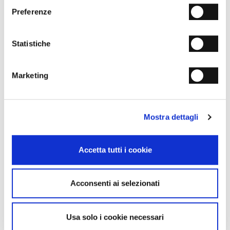
Preferenze
Statistiche
Dichiaro di aver letto
L'INFORMATIVA SULLA PRIVACY
Marketing
e autorizzo il trattamento dei miei dati personali per i fini in essa indicati.
ACCONSENTO
NON ACCONSENTO
Mostra dettagli
al trattamento ed alla comunicazione dei miei dati personali anche per le
finalità di marketing.
Accetta tutti i cookie
Acconsenti ai selezionati
Usa solo i cookie necessari