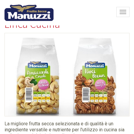
Home
Linea Cucina
Espa
barra
Linea Cucina
di
navi
La migliore frutta secca selezionata e di qualità è un
ingrediente versatile e nutriente per l'utilizzo in cucina sia